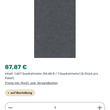
Regulärer Preis:
87,87 €
Inhalt:
1.607 Quadratmeter
(54,68 € / 1 Quadratmeter)
(6 Stück pro
Paket)
Preise inkl. MwSt. zzgl. Versandkosten
auf Bestellung
Produkt Anzahl: Gib den gewünschten Wert ein ode