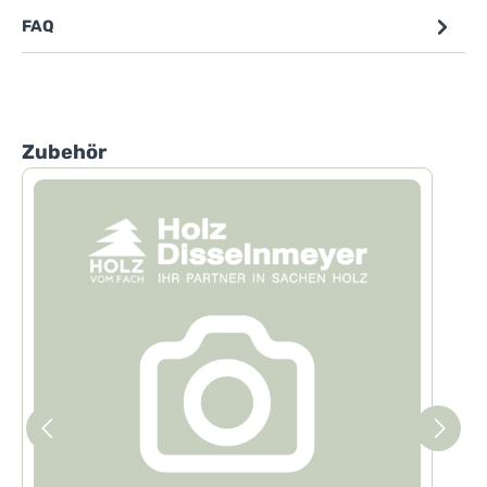
FAQ
Produktgalerie überspringen
Zubehör