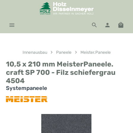
Zum Hauptinhalt springen
Waren
Innenausbau
Paneele
Meister.Paneele
10,5 x 210 mm MeisterPaneele.
craft SP 700 - Filz schiefergrau
4504
Systempaneele
Bildergalerie überspringen