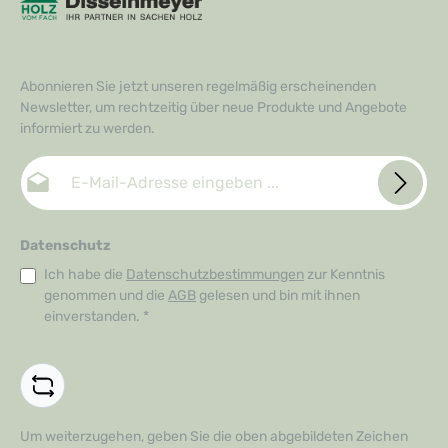
Abonnieren Sie jetzt unseren regelmäßig erscheinenden
Newsletter, um rechtzeitig über neue Produkte und Angebote
informiert zu werden.
E-Mail-Adresse*
Datenschutz
Ich habe die
Datenschutzbestimmungen
zur Kenntnis
genommen und die
AGB
gelesen und bin mit ihnen
einverstanden.
*
Um weiterzugehen, geben Sie die oben abgebildeten Zeichen