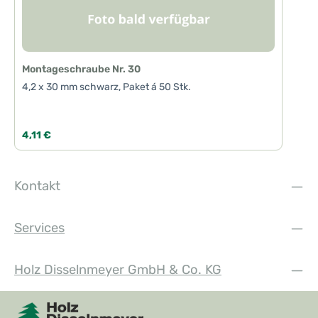
Montageschraube Nr. 30
4,2 x 30 mm schwarz, Paket á 50 Stk.
Regulärer Preis:
4,11 €
Kontakt
Services
Holz Disselnmeyer GmbH & Co. KG