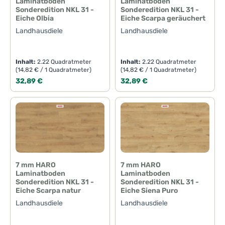
Laminatboden
Laminatboden
Sonderedition NKL 31 -
Sonderedition NKL 31 -
Eiche Olbia
Eiche Scarpa geräuchert
Landhausdiele
Landhausdiele
Inhalt:
2.22 Quadratmeter
Inhalt:
2.22 Quadratmeter
(14,82 € / 1 Quadratmeter)
(14,82 € / 1 Quadratmeter)
Regulärer Preis:
Regulärer Preis:
32,89 €
32,89 €
7 mm HARO
7 mm HARO
Laminatboden
Laminatboden
Sonderedition NKL 31 -
Sonderedition NKL 31 -
Eiche Scarpa natur
Eiche Siena Puro
Landhausdiele
Landhausdiele