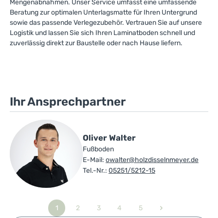
Mengenabnahmen. Unser Service umfasst eine umfassende
Beratung zur optimalen Unterlagsmatte für Ihren Untergrund
sowie das passende Verlegezubehör. Vertrauen Sie auf unsere
Logistik und lassen Sie sich Ihren Laminatboden schnell und
zuverlässig direkt zur Baustelle oder nach Hause liefern.
Ihr Ansprechpartner
Oliver Walter
Fußboden
E-Mail:
owalter@holzdisselnmeyer.de
Tel.-Nr.:
05251/5212-15
1
2
3
4
5
Seite
Seite
Seite
Seite
Seite