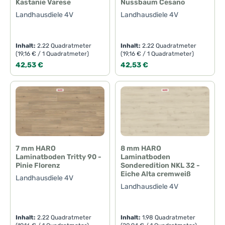
Kastanie Varese
Nussbaum Cesano
Landhausdiele 4V
Landhausdiele 4V
Inhalt:
2.22 Quadratmeter
Inhalt:
2.22 Quadratmeter
(19,16 € / 1 Quadratmeter)
(19,16 € / 1 Quadratmeter)
Regulärer Preis:
Regulärer Preis:
42,53 €
42,53 €
7 mm HARO
8 mm HARO
Laminatboden Tritty 90 -
Laminatboden
Pinie Florenz
Sonderedition NKL 32 -
Eiche Alta cremweiß
Landhausdiele 4V
Landhausdiele 4V
Inhalt:
2.22 Quadratmeter
Inhalt:
1.98 Quadratmeter