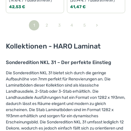
(19,16 € / 1 Quadratmeter)
(20,94 € / 1 Quadratmeter)
Regulärer Preis:
Regulärer Preis:
42,53 €
41,47 €
1
2
3
4
5
Seite
Seite
Seite
Seite
Seite
Kollektionen - HARO Laminat
Sonderedition NKL 31 – Der perfekte Einstieg
Die Sonderedition NKL 31 bietet sich durch die geringe
Aufbauhöhe von 7mm perfekt für Renovierungen an. Die
Laminatböden dieser Kollektion sind als klassische
Landhausdiele, 2-Stab oder 3-Stab erhältlich. Die
Landhausdiele Ausführungen hat ein Format von 1282 x 193mm,
dadurch lässt es Räume elegant und modern zu gleich
erscheinen. Die Stab Laminatböden sind im Format 1282 x
193mm erhältlich und sorgen für ein dynamisches
Erscheinungsbild. Die Sonderedition NKL 31 umfasst lediglich 12
Dekore, wodurch es jedoch einfach fällt sich zu orientieren und