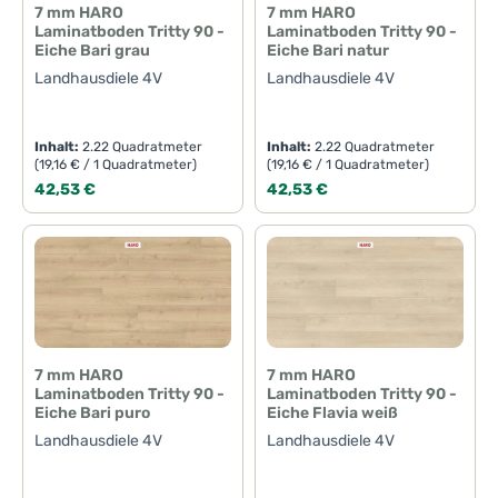
7 mm HARO
7 mm HARO
Laminatboden Tritty 90 -
Laminatboden Tritty 90 -
Eiche Bari grau
Eiche Bari natur
Landhausdiele 4V
Landhausdiele 4V
Inhalt:
2.22 Quadratmeter
Inhalt:
2.22 Quadratmeter
(19,16 € / 1 Quadratmeter)
(19,16 € / 1 Quadratmeter)
Regulärer Preis:
Regulärer Preis:
42,53 €
42,53 €
7 mm HARO
7 mm HARO
Laminatboden Tritty 90 -
Laminatboden Tritty 90 -
Eiche Bari puro
Eiche Flavia weiß
Landhausdiele 4V
Landhausdiele 4V