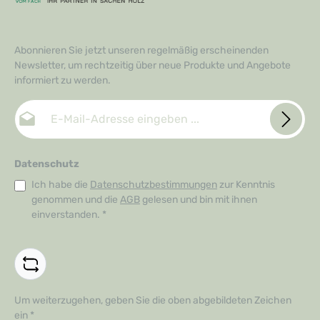
Abonnieren Sie jetzt unseren regelmäßig erscheinenden
Newsletter, um rechtzeitig über neue Produkte und Angebote
informiert zu werden.
E-Mail-Adresse*
Datenschutz
Ich habe die
Datenschutzbestimmungen
zur Kenntnis
genommen und die
AGB
gelesen und bin mit ihnen
einverstanden.
*
Um weiterzugehen, geben Sie die oben abgebildeten Zeichen
ein
*