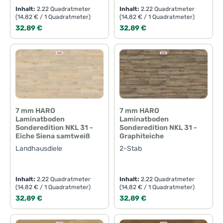
Inhalt:
2.22 Quadratmeter
Inhalt:
2.22 Quadratmeter
(14,82 € / 1 Quadratmeter)
(14,82 € / 1 Quadratmeter)
Regulärer Preis:
Regulärer Preis:
32,89 €
32,89 €
7 mm HARO
7 mm HARO
Laminatboden
Laminatboden
Sonderedition NKL 31 -
Sonderedition NKL 31 -
Eiche Siena samtweiß
Graphiteiche
Landhausdiele
2-Stab
Inhalt:
2.22 Quadratmeter
Inhalt:
2.22 Quadratmeter
(14,82 € / 1 Quadratmeter)
(14,82 € / 1 Quadratmeter)
Regulärer Preis:
Regulärer Preis:
32,89 €
32,89 €