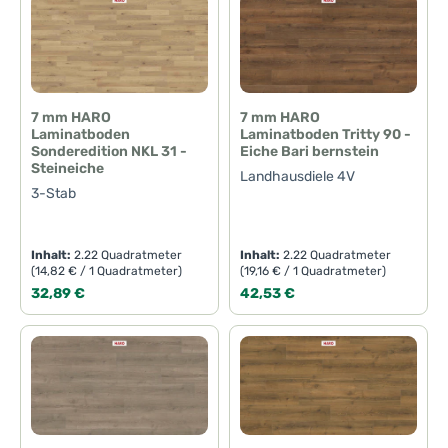
7 mm HARO
7 mm HARO
Laminatboden
Laminatboden Tritty 90 -
Sonderedition NKL 31 -
Eiche Bari bernstein
Steineiche
Landhausdiele 4V
3-Stab
Inhalt:
2.22 Quadratmeter
Inhalt:
2.22 Quadratmeter
(14,82 € / 1 Quadratmeter)
(19,16 € / 1 Quadratmeter)
Regulärer Preis:
Regulärer Preis:
32,89 €
42,53 €