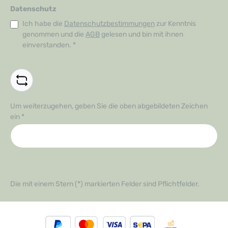
Datenschutz
Ich habe die
Datenschutzbestimmungen
zur Kenntnis
genommen und die
AGB
gelesen und bin mit ihnen
einverstanden.
*
Um weiterzugehen, geben Sie die oben abgebildeten Zeichen
ein
*
Die mit einem Stern (*) markierten Felder sind Pflichtfelder.